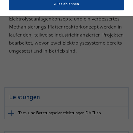
eigenständig entwickelt, umgesetzt und für den
Alles ablehnen
Betrieb zugelassen. Weitere fünf kundenspezifische
Elektrolyseanlagenkonzepte und ein verbessertes
Methanisierungs-Plattenreaktorkonzept werden in
laufenden, teilweise industriefinanzierten Projekten
bearbeitet, wovon zwei Elektrolysesysteme bereits
umgesetzt und in Betrieb sind.
Leistungen
Test- und Beratungsdienstleistungen DACLab