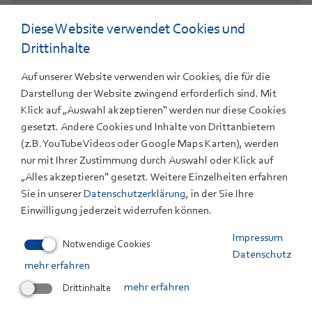
Dipl.-Ing. Andreas Rettenmeier
Diese Website verwendet Cookies und
+49 711 78 70-229
Drittinhalte
E-Mail
Mitarbeiterprofil
Auf unserer Website verwenden wir Cookies, die für die
Darstellung der Website zwingend erforderlich sind. Mit
Klick auf „Auswahl akzeptieren“ werden nur diese Cookies
gesetzt. Andere Cookies und Inhalte von Drittanbietern
(z.B. YouTube Videos oder Google Maps Karten), werden
nur mit Ihrer Zustimmung durch Auswahl oder Klick auf
„Alles akzeptieren“ gesetzt. Weitere Einzelheiten erfahren
Sie in unserer
Datenschutzerklärung
, in der Sie Ihre
Einwilligung jederzeit widerrufen können.
Impressum
Notwendige Cookies
Datenschutz
mehr erfahren
Drittinhalte
mehr erfahren