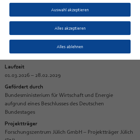
Foto: ZSW
Auswahl akzeptieren
Alles akzeptieren
Alles ablehnen
Laufzeit
01.03.2026 – 28.02.2029
Gefördert durch
Bundesministerium für Wirtschaft und Energie
aufgrund eines Beschlusses des Deutschen
Bundestages
Projektträger
Forschungszentrum Jülich GmbH – Projektträger Jülich