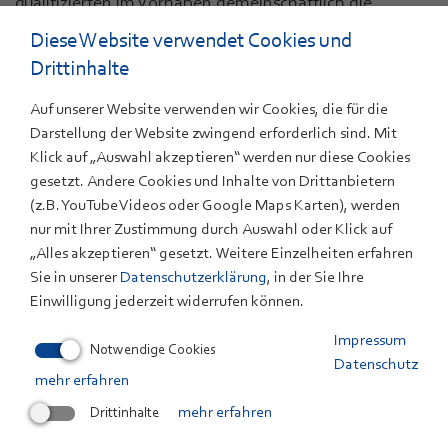
qualifizierten im Vorhaben gemeinschaftlich die
Gasanalytik in Relation zu den Anforderungen der
Diese Website verwendet Cookies und
ISO14687:2019. Die entnommenen Proben der
Drittinhalte
Probennahmekampagnen wurden anschließend an
allen drei Laboren gemessen und die Ergebnisse
Auf unserer Website verwenden wir Cookies, die für die
Darstellung der Website zwingend erforderlich sind. Mit
gegeneinander abgeglichen, um die Äquivalenz und
Klick auf „Auswahl akzeptieren“ werden nur diese Cookies
Tauglichkeit der Methoden der drei Labore für den
gesetzt. Andere Cookies und Inhalte von Drittanbietern
europäischen Markt nachzuweisen und aufzuzeigen.
(z.B. YouTube Videos oder Google Maps Karten), werden
Das Projekt konnte sehr erfolgreich die
nur mit Ihrer Zustimmung durch Auswahl oder Klick auf
Weiterentwicklung des ZSW-eigenen Wasserstofflabors
„Alles akzeptieren“ gesetzt. Weitere Einzelheiten erfahren
aufzeigen. Einer der Höhepunkte ist die positive
Sie in unserer
Datenschutzerklärung
, in der Sie Ihre
Bescheinigung der Kompetenzen im internationalen
Einwilligung jederzeit widerrufen können.
Vergleich im Vorhaben MetroHyVe - das ZSW war
Impressum
Notwendige Cookies
Mitglied des SAB - bei dem das ZSW als eines von drei
Datenschutz
aus dreizehn Laboren mit sehr gutem Ergebnis
mehr erfahren
hervorstach.
Drittinhalte
mehr erfahren