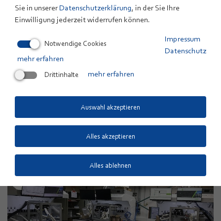
Unternehmen Daimler, BMW, Ford und ElringKlinger.
Sie in unserer
Datenschutzerklärung
, in der Sie Ihre
Das Projekt wird gefördert vom Bundesministerium für
Einwilligung jederzeit widerrufen können.
Verkehr und digitale Infrastruktur (BMVI).
Impressum
Notwendige Cookies
Datenschutz
mehr erfahren
Drittinhalte
mehr erfahren
ANSPRECHPARTNER
Dr. Alexander Kabza
Auswahl akzeptieren
+49 731 9530-832
E-Mail
Alles akzeptieren
Mitarbeiterprofil
Alles ablehnen