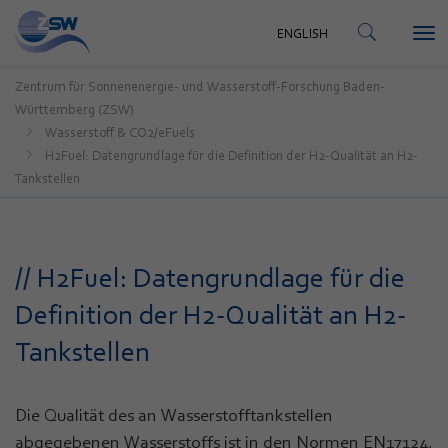
KONTAKT
ENGLISH
Tog
ENGLISH
nav
Zentrum für Sonnenenergie- und Wasserstoff-Forschung Baden-
Württemberg (ZSW)
Wasserstoff & CO2/eFuels
H2Fuel: Datengrundlage für die Definition der H2-Qualität an H2-
Tankstellen
// H2Fuel: Datengrundlage für die
Definition der H2-Qualität an H2-
Tankstellen
Die Qualität des an Wasserstofftankstellen
abgegebenen Wasserstoffs ist in den Normen EN17124,