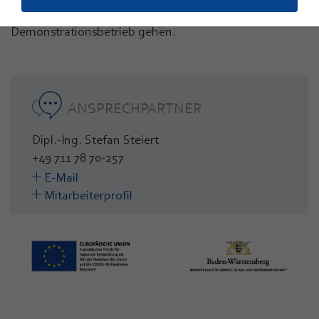
Elektrolyseanlage in den mehrjährigen
Demonstrationsbetrieb gehen.
ANSPRECHPARTNER
Dipl.-Ing. Stefan Steiert
+49 711 78 70-257
E-Mail
Mitarbeiterprofil