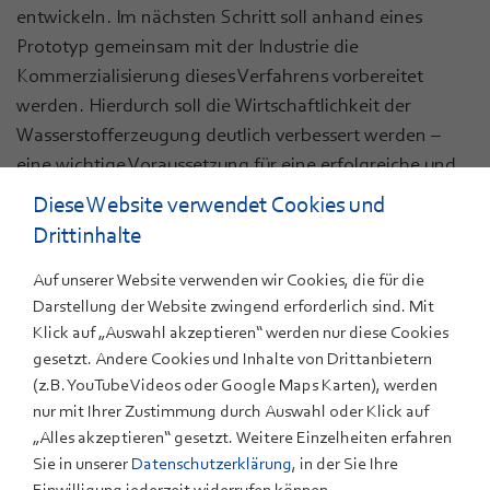
entwickeln. Im nächsten Schritt soll anhand eines
Prototyp gemeinsam mit der Industrie die
Kommerzialisierung dieses Verfahrens vorbereitet
werden. Hierdurch soll die Wirtschaftlichkeit der
Wasserstofferzeugung deutlich verbessert werden –
eine wichtige Voraussetzung für eine erfolgreiche und
nachhaltige Energiewende.
Diese Website verwendet Cookies und
Drittinhalte
Auf unserer Website verwenden wir Cookies, die für die
Darstellung der Website zwingend erforderlich sind. Mit
ANSPRECHPARTNER
Klick auf „Auswahl akzeptieren“ werden nur diese Cookies
Tobias Ludwig, M.Sc.
gesetzt. Andere Cookies und Inhalte von Drittanbietern
(z.B. YouTube Videos oder Google Maps Karten), werden
+49 711 78 70-184
nur mit Ihrer Zustimmung durch Auswahl oder Klick auf
E-Mail
„Alles akzeptieren“ gesetzt. Weitere Einzelheiten erfahren
Sie in unserer
Datenschutzerklärung
, in der Sie Ihre
// Download
Einwilligung jederzeit widerrufen können.