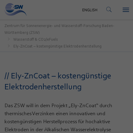
KONTAKT
ENGLISH
Tog
ENGLISH
nav
Zentrum für Sonnenenergie- und Wasserstoff-Forschung Baden-
Württemberg (ZSW)
Wasserstoff & CO2/eFuels
Ely-ZnCoat – kostengünstige Elektrodenherstellung
// Ely-ZnCoat – kostengünstige
Elektrodenherstellung
Das ZSW will in dem Projekt „Ely-ZnCoat“ durch
thermisches Verzinken einen innovativen und
kostengünstigen Herstellprozess für hochaktive
Elektroden in der Alkalischen Wasserelektrolyse