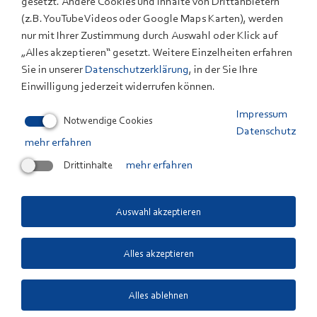
gesetzt. Andere Cookies und Inhalte von Drittanbietern
(z.B. YouTube Videos oder Google Maps Karten), werden
nur mit Ihrer Zustimmung durch Auswahl oder Klick auf
„Alles akzeptieren“ gesetzt. Weitere Einzelheiten erfahren
Sie in unserer
Datenschutzerklärung
, in der Sie Ihre
Einwilligung jederzeit widerrufen können.
Impressum
Notwendige Cookies
Datenschutz
mehr erfahren
Drittinhalte
mehr erfahren
Auswahl akzeptieren
Abnahmetests an einer Wasserstofftankstelle mit dem ZSW Fueling
Station Test Module.
Alles akzeptieren
Alles ablehnen