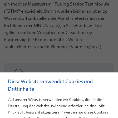
ein mobiles Messsystem "Fueling Station Test Module
(FSTM)" entwickelt. Damit wurden bisher an über 25
Wasserstofftankstellen die Abnahmetests nach den
Richtlinien der DIN EN 17127, SAE J2601 bzw. ISO
19880-1 und den Vorgaben der Clean Energy
Partnership (CEP) durchgeführt. Weitere
Tankstellentests sind in Planung. (Stand: 10/2021)
ANSPRECHPARTNER
Diese Website verwendet Cookies und
Dr. Alexander Kabza
Drittinhalte
+49 731 9530-832
Auf unserer Website verwenden wir Cookies, die für die
E-Mail
Darstellung der Website zwingend erforderlich sind. Mit
Mitarbeiterprofil
Klick auf „Auswahl akzeptieren“ werden nur diese Cookies