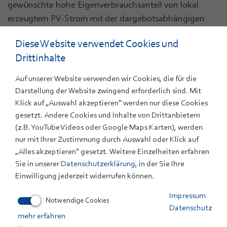
gewünschte hohe Eigenverbrauchsanteil von lokal
erzeugtem PV-Strom mit der dargebotsabhängigen
Nutzung des Stroms aus Windkraft kombiniert werden
Diese Website verwendet Cookies und
kann. In der Simulation wurde dazu eine
Drittinhalte
modellprädiktive Steuerung (MPC) entworfen, die aus
der lokal verfügbaren Historie an Lastprofilen,
Auf unserer Website verwenden wir Cookies, die für die
Solarstrom und Stromtarifen eine Vorhersage zum
Darstellung der Website zwingend erforderlich sind. Mit
optimierten Betrieb des Speichers und der
Klick auf „Auswahl akzeptieren“ werden nur diese Cookies
Wärmepumpe berechnet (s. Grafik).
gesetzt. Andere Cookies und Inhalte von Drittanbietern
(z.B. YouTube Videos oder Google Maps Karten), werden
nur mit Ihrer Zustimmung durch Auswahl oder Klick auf
„Alles akzeptieren“ gesetzt. Weitere Einzelheiten erfahren
Sie in unserer
Datenschutzerklärung
, in der Sie Ihre
ANSPRECHPARTNER
Einwilligung jederzeit widerrufen können.
Jonas Petzschmann
Impressum
Notwendige Cookies
+49 711 7870-160
Datenschutz
mehr erfahren
E-Mail