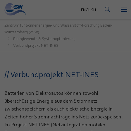
KONTAKT
ENGLISH
Tog
ENGLISH
nav
Zentrum für Sonnenenergie- und Wasserstoff-Forschung Baden-
Württemberg (ZSW)
Energiewende & Systemoptimierung
Verbundprojekt NET-INES
// Verbundprojekt NET-INES
Batterien von Elektroautos können sowohl
überschüssige Energie aus dem Stromnetz
zwischenspeichern als auch elektrische Energie in
Zeiten hoher Stromnachfrage ins Netz zurückspeisen.
Im Projekt NET-INES (Netzintegration mobiler