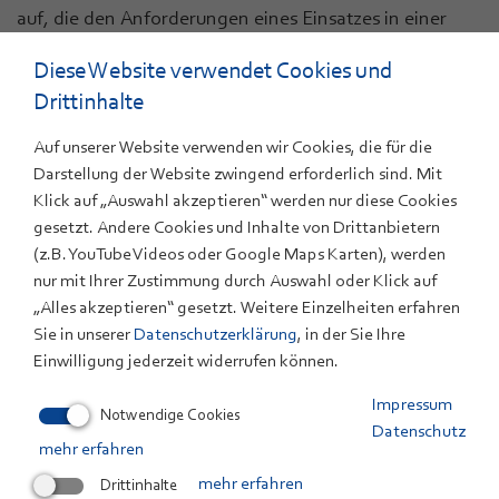
auf, die den Anforderungen eines Einsatzes in einer
Second-Life-Anwendung genügen. Wichtigster
Diese Website verwendet Cookies und
Inputfaktor für die Kalkulation des Restwerts ist die
Drittinhalte
Alterung der gebrauchten Batterie, die das ZSW-
Fachgebiet Akkumulatoren mit Hilfe eines eigenen
Auf unserer Website verwenden wir Cookies, die für die
Alterungsmodells simulieren kann. Die Simulationen
Darstellung der Website zwingend erforderlich sind. Mit
haben gezeigt, dass der Restwert einer gebrauchten
Klick auf „Auswahl akzeptieren“ werden nur diese Cookies
Elektrofahrzeugbatterie aufgrund der zukünftig
gesetzt. Andere Cookies und Inhalte von Drittanbietern
(z.B. YouTube Videos oder Google Maps Karten), werden
fallenden Batteriekosten perspektivisch sinkt. Das
nur mit Ihrer Zustimmung durch Auswahl oder Klick auf
eröffnet die Möglichkeit, diese Batterien in stationären
„Alles akzeptieren“ gesetzt. Weitere Einzelheiten erfahren
Zweitanwendungen kostengünstig für die Erbringung
Sie in unserer
Datenschutzerklärung
, in der Sie Ihre
von Netzdienstleistungen einzusetzen. Beteiligt an
Einwilligung jederzeit widerrufen können.
NET-INES sind die beiden genannten ZSW-
Impressum
Fachgebiete und die TU Berlin. Die Leitung obliegt dem
Notwendige Cookies
Datenschutz
Forschungszentrum Jülich
.
mehr erfahren
Drittinhalte
mehr erfahren