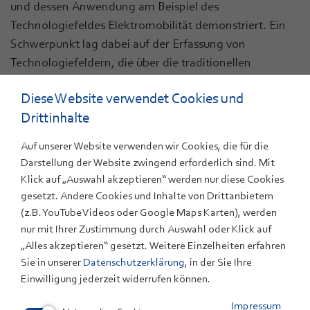
und dessen Anwendung am Beispiel des
Technologiefeldes Elektromobilität demonstriert. Ein
Schwerpunkt lag dabei auf der Erfassung von
Technologiefeldern, die über die traditionellen
Branchengrenzen hinausreichen..
Diese Website verwendet Cookies und
Drittinhalte
Auf unserer Website verwenden wir Cookies, die für die
ANSPRECHPARTNER
Darstellung der Website zwingend erforderlich sind. Mit
Klick auf „Auswahl akzeptieren“ werden nur diese Cookies
Dr. oec. Tobias Buchmann
gesetzt. Andere Cookies und Inhalte von Drittanbietern
+49 711 7870-329
(z.B. YouTube Videos oder Google Maps Karten), werden
E-Mail
nur mit Ihrer Zustimmung durch Auswahl oder Klick auf
„Alles akzeptieren“ gesetzt. Weitere Einzelheiten erfahren
Sie in unserer
Datenschutzerklärung
, in der Sie Ihre
Einwilligung jederzeit widerrufen können.
Impressum