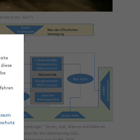
trale (Foto: AVAT)
site
 diese
ube
rfahren
essum
nschutz
 für die „Energieträger“ Strom, Gas, Wärme und Kälte im
 Nutzungsoptionen für die Optimierung (SDL:
brauch; NS: Netzeinspeisung) Grafik: ZSW.