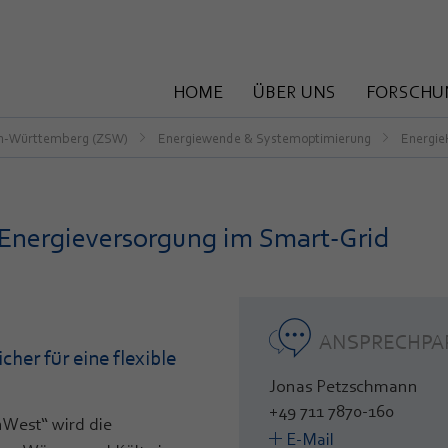
HOME
ÜBER UNS
FORSCHU
en-Württemberg (ZSW)
Energiewende & Systemoptimierung
Energie
e Energieversorgung im Smart-Grid
ANSPRECHPA
her für eine flexible
Jonas Petzschmann
+49 711 7870-160
West“ wird die
E-Mail