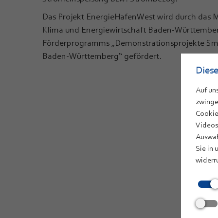
Das Projekt EnergieHafenWest wird durch das M
Klima und Energiewirtschaft Baden-Württembe
Förderprogramms „Demonstrationsprojekte Sma
Baden-Württemberg“ gefördert.
Diese
Auf un
zwinge
Cookie
Videos
Auswah
Sie in 
widerr