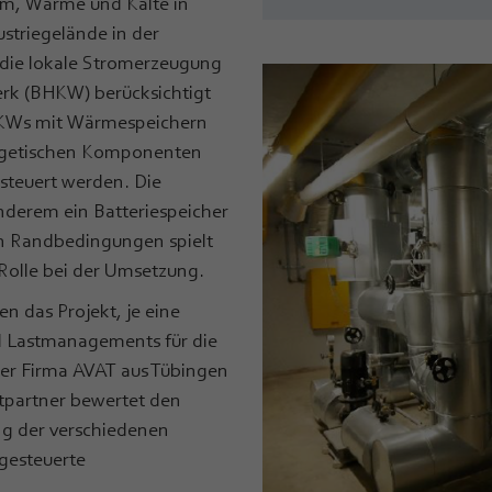
om, Wärme und Kälte in
striegelände in der
 die lokale Stromerzeugung
erk (BHKW) berücksichtigt
HKWs mit Wärmespeichern
rgetischen Komponenten
esteuert werden. Die
 anderem ein Batteriespeicher
n Randbedingungen spielt
Rolle bei der Umsetzung.
 das Projekt, je eine
d Lastmanagements für die
r Firma AVAT aus Tübingen
ktpartner bewertet den
ng der verschiedenen
gesteuerte