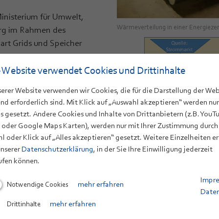
inisterium für Umwelt,
Wärmeverteilung in einer Energiezen
rg im Rahmen des
rt Grids und Speicher
 Website verwendet Cookies und Drittinhalte
powered by
eveeno.de
serer Website verwenden wir Cookies, die für die Darstellung der Web
nd erforderlich sind. Mit Klick auf „Auswahl akzeptieren“ werden nur
s gesetzt. Andere Cookies und Inhalte von Drittanbietern (z.B. YouT
 oder Google Maps Karten), werden nur mit Ihrer Zustimmung durch
l oder Klick auf „Alles akzeptieren“ gesetzt. Weitere Einzelheiten e
unserer
Datenschutzerklärung
, in der Sie Ihre Einwilligung jederzeit
ufen können.
Impr
Notwendige Cookies
mehr erfahren
Date
Verknüpfung der Quellen und Senken
Drittinhalte
mehr erfahren
Anlagenpark, sowie Darstellung der
Stromdirektlieferung; EV: Eigenver