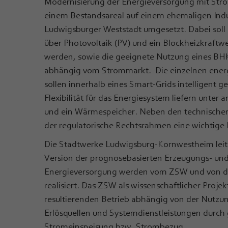
Modernisierung der Energieversorgung mit Str
einem Bestandsareal auf einem ehemaligen Indu
Ludwigsburger Weststadt umgesetzt. Dabei soll
über Photovoltaik (PV) und ein Blockheizkraftw
werden, sowie die geeignete Nutzung eines B
abhängig vom Strommarkt. Die einzelnen ene
sollen innerhalb eines Smart-Grids intelligent g
Flexibilität für das Energiesystem liefern unter
und ein Wärmespeicher. Neben den technische
der regulatorische Rechtsrahmen eine wichtige 
Die Stadtwerke Ludwigsburg-Kornwestheim leiten
Version der prognosebasierten Erzeugungs- un
Energieversorgung werden vom ZSW und von de
realisiert. Das ZSW als wissenschaftlicher Proje
resultierenden Betrieb abhängig von der Nutzu
Erlösquellen und Systemdienstleistungen durch 
Stromeinspeisung bzw. Strombezug.