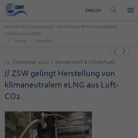
KONTAKT
ENGLISH
Tog
ENGLISH
nav
Zentrum für Sonnenenergie- und Wasserstoff-Forschung Baden-
Württemberg (ZSW)
Presse
Aktuelles
07. Dezember 2021
Wasserstoff & CO2/eFuels
// ZSW gelingt Herstellung von
klimaneutralem eLNG aus Luft-
CO2