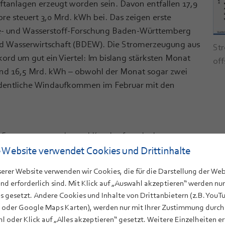
tanlagen erzeugt worden sein. Davon entfallen 17,9
e steuert 3,0 Mrd. kWh bei. Das zeigen erste
e- und Wasserstoff-Forschung Baden-Württemberg
d Wasserwirtschaft (BDEW). Die Stromerzeugung aus
St
ord um gut ein Viertel: Im bislang stärksten Monat
of
nd 16,5 Mrd. kWh – obwohl der Monat sogar zwei
ordentliche Windaufkommen im Februar mit den
l Strom erzeugt wie zwei Kernkraftwerke im ganzen
 mit der Stromerzeugung aus Photovoltaik die Basis,
 Website verwendet Cookies und Drittinhalte
kontinuierlich zurückgeht. Allerdings stehen die
serer Website verwenden wir Cookies, die für die Darstellung der Web
schen Situation beim weiteren Ausbau sowohl von
nd erforderlich sind. Mit Klick auf „Auswahl akzeptieren“ werden nur
sse und Deckel hier nicht zügig beseitigt, werden
s gesetzt. Andere Cookies und Inhalte von Drittanbietern (z.B. YouT
verfehlen“, so Kerstin Andreae, Vorsitzende der BDEW-
 oder Google Maps Karten), werden nur mit Ihrer Zustimmung durch
l oder Klick auf „Alles akzeptieren“ gesetzt. Weitere Einzelheiten e