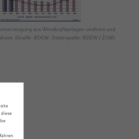
romerzeugung aus Windkraftanlagen onshore und
fshore. (Grafik: BDEW. Datenquelle: BDEW / ZSW)
site
 diese
ube
rfahren