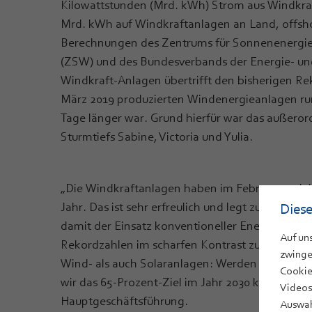
Kilowattstunden (Mrd. kWh) Strom aus Windkraf
Mrd. kWh auf Windkraftanlagen an Land, offshor
Berechnungen des Zentrums für Sonnenenergi
(ZSW) und des Bundesverbands der Energie- un
Windkraft-Anlagen übertrifft den bisherigen Rek
März 2019 produzierten Windenergieanlagen ru
Tage länger war. Grund hierfür war das außer
Sturmtiefs Sabine, Victoria und Yulia.
„Die Windkraftanlagen haben im Februar so vie
Jahr. Das ist sehr erfreulich und legt zusammen
Diese
damit der Einsatz konventioneller Energieträger 
Auf un
Rekordzahlen im scharfen Kontrast zur dramati
zwinge
Wind- als auch Solaranlagen: Werden die Hemmni
Cookie
wir das 65-Prozent-Ziel im Jahr 2030 krachend 
Videos
Hauptgeschäftsführung.
Auswah