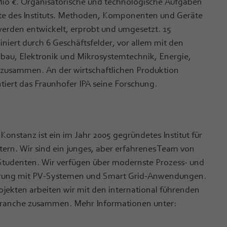
Mio €. Organisatorische und technologische Aufgaben
te des Instituts. Methoden, Komponenten und Geräte
erden entwickelt, erprobt und umgesetzt. 15
iniert durch 6 Geschäftsfelder, vor allem mit den
au, Elektronik und Mikrosystemtechnik, Energie,
 zusammen. An der wirtschaftlichen Produktion
ntiert das Fraunhofer IPA seine Forschung.
Konstanz ist ein im Jahr 2005 gegründetes Institut für
ern. Wir sind ein junges, aber erfahrenes Team von
 Studenten. Wir verfügen über modernste Prozess- und
ahrung mit PV-Systemen und Smart Grid-Anwendungen.
ojekten arbeiten wir mit den international führenden
Branche zusammen. Mehr Informationen unter: