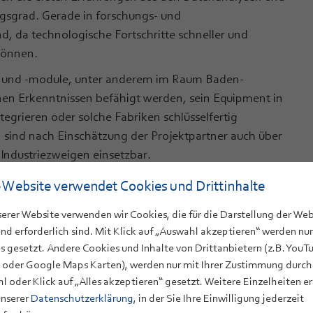
ngsgrad. Gerade in forschungs- und
d, da technologische Fortschritte schneller und
 können.
n und -module, unter anderem im Raum Baden-
en Erkenntnissen befähigt werden, sein Equipment in
ntegrieren oder solche Fabriken schlüsselfertig
 sind nach Einschätzung der Projektpartner auch über
 Industriezweigen einsetzbar.
 Website verwendet Cookies und Drittinhalte
solch fortentwickeltes Produktionswissen ist hoch. „Mit
serer Website verwenden wir Cookies, die für die Darstellung der Web
ieuren neue, innovative Werkzeuge zur Verfügung, mit
nd erforderlich sind. Mit Klick auf „Auswahl akzeptieren“ werden nur
g von CIGS-Dünnschichtmodulen einsparen können“,
s gesetzt. Andere Cookies und Inhalte von Drittanbietern (z.B. YouT
nergy aus Schwäbisch Hall. Das Unternehmen
 oder Google Maps Karten), werden nur mit Ihrer Zustimmung durch
n Kupfer, Indium, Gallium und Selen (CIGS). Auch
l oder Klick auf „Alles akzeptieren“ gesetzt. Weitere Einzelheiten e
unserer
Datenschutzerklärung
, in der Sie Ihre Einwilligung jederzeit
f: „Durch die Zusammenarbeit mit dem SelFab-