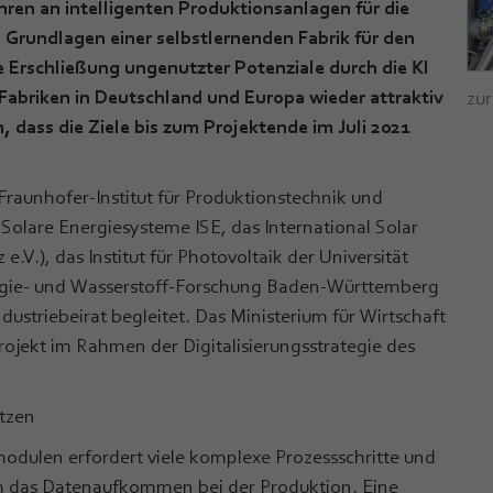
hren an intelligenten Produktionsanlagen für die
t, Grundlagen einer selbstlernenden Fabrik für den
 Erschließung ungenutzter Potenziale durch die KI
Fabriken in Deutschland und Europa wieder attraktiv
zur
, dass die Ziele bis zum Projektende im Juli 2021
 Fraunhofer-Institut für Produktionstechnik und
 Solare Energiesysteme ISE, das International Solar
V.), das Institut für Photovoltaik der Universität
rgie- und Wasserstoff-Forschung Baden-Württemberg
striebeirat begleitet. Das Ministerium für Wirtschaft
ojekt im Rahmen der Digitalisierungsstrategie des
utzen
modulen erfordert viele komplexe Prozessschritte und
ch das Datenaufkommen bei der Produktion. Eine