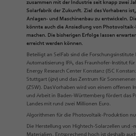
zusammen mit der Industrie seit knapp zwei Ja
Solarfabrik der Zukunft. Ziel des Vorhabens is
Anlagen- und Maschinenbau zu entwickeln. Die
könnte auch die Ansiedlung von Photovoltaik-
machen. Die bisherigen Erfolge lassen erwarten
erreicht werden können.
Beteiligt an SelFab sind die Forschungsinstitute
Automatisierung IPA, das Fraunhofer-Institut für
Energy Research Center Konstanz (ISC Konstanz e.
Stuttgart (
ipv
) und das Zentrum für Sonnenene
(ZSW). Das Vorhaben wird von einem offenen Indu
und Arbeit in Baden-Württemberg fördert das Pr
Landes mit rund zwei Millionen Euro.
Algorithmen für die Photovoltaik-Produktion n
Die Herstellung von Hightech-Solarzellen und -
Materialien. Entsprechend hoch ist deshalb au