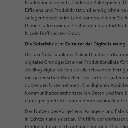
Produktion eine entscheidende Rolle spielen. Di
Effizienz und Produktivität und ermöglicht ein
Anlagenhersteller im Land können mit der ‘Sel
Damit stärken wir nachhaltig den Standort Bad
Nicole Hoffmeister-Kraut.
Die Solarfabrik im Zeitalter der Digitalisierung
Um der Solarfabrik der Zukunft näher zu komm
digitales Grundgerüst einer Produktionslinie für 
Zwilling digitalisierten sie alle relevanten Fer
mit generischen Modellen. Das erhöht später d
nutzenden Unternehmen. Die digitalen Abbilder
Kommunikationsschnittstellen Daten und ihre B
dafür geeignete Verfahren des maschinellen Ler
Der Nutzen des Vorgehens: Anlagen- und Fabrikda
in Echtzeit analysierbar. Mit Hilfe der umfass
Produkte tatsächlich optimiert werden. Das zei