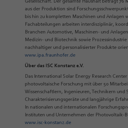
Gesellschaft. Der gesamte Haushalt beträgt 76 
aus der Produktion sind Forschungsschwerpunk
bis hin zu kompletten Maschinen und Anlagen w
Fachabteilungen arbeiten interdisziplinär, koord
Branchen Automotive, Maschinen- und Anlagenb
Medizin- und Biotechnik sowie Prozessindustrie
nachhaltiger und personalisierter Produkte orie
www.ipa.fraunhofer.de
Über das ISC Konstanz e.V.
Das International Solar Energy Research Center 
photovoltaische Forschung mit über 50 Mitarbeit
Wissenschaftlern, Ingenieuren, Technikern und
Charakterisierungsgeräte und langjährige Erf
In nationalen und internationalen Forschungspr
Instituten und Unternehmen der Photovoltaik-
www.isc-konstanz.de