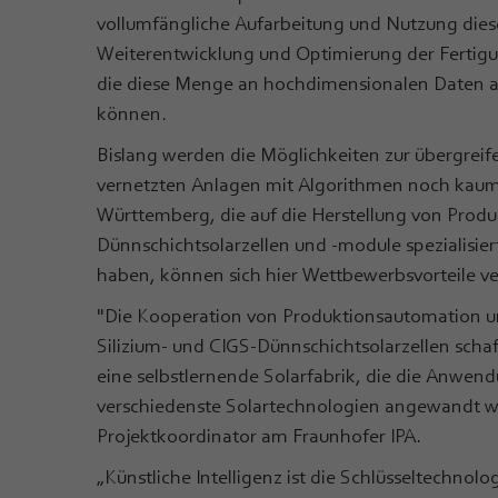
vollumfängliche Aufarbeitung und Nutzung diese
Weiterentwicklung und Optimierung der Fertigu
die diese Menge an hochdimensionalen Daten au
können.
Bislang werden die Möglichkeiten zur übergrei
vernetzten Anlagen mit Algorithmen noch kau
Württemberg, die auf die Herstellung von Produ
Dünnschichtsolarzellen und -module spezialisier
haben, können sich hier Wettbewerbsvorteile ve
"Die Kooperation von Produktionsautomation u
Silizium- und CIGS-Dünnschichtsolarzellen scha
eine selbstlernende Solarfabrik, die die Anwen
verschiedenste Solartechnologien angewandt w
Projektkoordinator am Fraunhofer IPA.
„Künstliche Intelligenz ist die Schlüsseltechnol