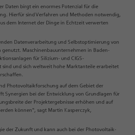
r Daten birgt ein enormes Potenzial für die
ng. Hierfür sind Verfahren und Methoden notwendig,
s dem Internet der Dinge in Echtzeit verwerten
fenden Datenverarbeitung und Selbstoptimierung von
m genutzt. Maschinenbauunternehmen in Baden-
ktionsanlagen für Silizium- und CIGS-
t sind und sich weltweit hohe Marktanteile erarbeitet
rschaffen.
nd Photovoltaikforschung auf dem Gebiet der
fft Synergien bei der Entwicklung von Grundlagen für
dungsbreite der Projektergebnisse erhöhen und auf
erden können“, sagt Martin Kasperczyk,
ogie der Zukunft und kann auch bei der Photovoltaik-