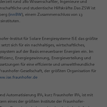
derzeit rund 280 Wissenschaftler, Ingenieure und
schaftliche und studentische Hilfskräfte.Das ZSW ist
berg (
innBW
), einem Zusammenschluss von 13
sinstituten.
hofer-Institut für Solare Energiesysteme ISE das größte
setzt sich für ein nachhaltiges, wirtschaftliches,
ssystem auf der Basis erneuerbarer Energien ein. Im
izienz, Energiegewinnung, Energieverteilung und
ssetzungen für eine effiziente und umweltfreundliche
 Fraunhofer-Gesellschaft, der größten Organisation für
w.ise.fraunhofer.de
nd Automatisierung IPA, kurz Fraunhofer IPA, ist mit
ern eines der größten Institute der Fraunhofer-