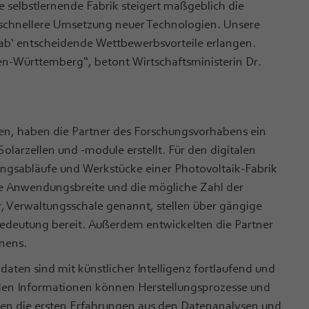
e selbstlernende Fabrik steigert maßgeblich die
e schnellere Umsetzung neuer Technologien. Unsere
Fab‘ entscheidende Wettbewerbsvorteile erlangen.
en-Württemberg“, betont Wirtschaftsministerin Dr.
en, haben die Partner des Forschungsvorhabens ein
Solarzellen und -module erstellt. Für den digitalen
tigungsabläufe und Werkstücke einer Photovoltaik-Fabrik
ie Anwendungsbreite und die mögliche Zahl der
, Verwaltungsschale genannt, stellen über gängige
edeutung bereit. Außerdem entwickelten die Partner
nens.
ten sind mit künstlicher Intelligenz fortlaufend und
enden Informationen können Herstellungsprozesse und
gen die ersten Erfahrungen aus den Datenanalysen und