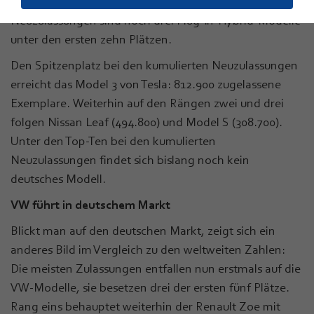
batterieelektrische Fahrzeuge. Bei den kumulierten
Neuzulassungen sind noch drei Plug-In-Hybrid-Modelle
unter den ersten zehn Plätzen.
Den Spitzenplatz bei den kumulierten Neuzulassungen
erreicht das Model 3 von Tesla: 812.900 zugelassene
Exemplare. Weiterhin auf den Rängen zwei und drei
folgen Nissan Leaf (494.800) und Model S (308.700).
Unter den Top-Ten bei den kumulierten
Neuzulassungen findet sich bislang noch kein
deutsches Modell.
VW führt in deutschem Markt
Blickt man auf den deutschen Markt, zeigt sich ein
anderes Bild im Vergleich zu den weltweiten Zahlen:
Die meisten Zulassungen entfallen nun erstmals auf die
VW-Modelle, sie besetzen drei der ersten fünf Plätze.
Rang eins behauptet weiterhin der Renault Zoe mit