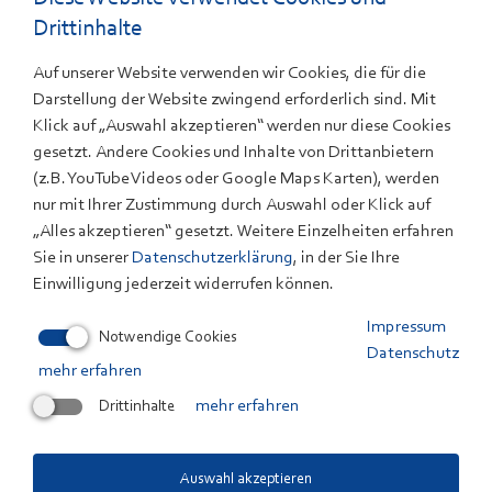
Drittinhalte
Der Bericht über die Veranstaltung der Stuttgarter
Zeitung im Rahmen der Reihe "Leser-Uni" erschien
Auf unserer Website verwenden wir Cookies, die für die
gestern und ist
hier
nachzulesen.
Darstellung der Website zwingend erforderlich sind. Mit
Klick auf „Auswahl akzeptieren“ werden nur diese Cookies
gesetzt. Andere Cookies und Inhalte von Drittanbietern
(z.B. YouTube Videos oder Google Maps Karten), werden
nur mit Ihrer Zustimmung durch Auswahl oder Klick auf
„Alles akzeptieren“ gesetzt. Weitere Einzelheiten erfahren
Sie in unserer
Datenschutzerklärung
, in der Sie Ihre
Einwilligung jederzeit widerrufen können.
Impressum
Notwendige Cookies
Datenschutz
Kontaktieren Sie uns
mehr erfahren
Drittinhalte
mehr erfahren
Haben Sie Fragen zu einem Thema, das die Arbeit des
ZSW betrifft? Wir antworten Ihnen gern.
Telefon +49 711 78 70-0
Auswahl akzeptieren