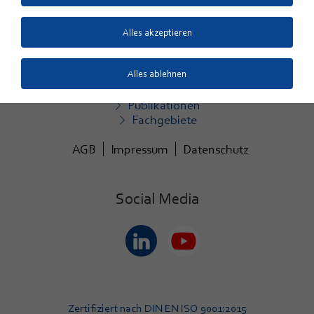
Zum Kontaktformular
Alles akzeptieren
Quicklinks
Alles ablehnen
Aktuelles
Veranstaltungen
Publikationen
Fachgebiete
AGB
Impressum
Datenschutz
Social Media
Zertifiziert nach DIN EN ISO 9001:2015