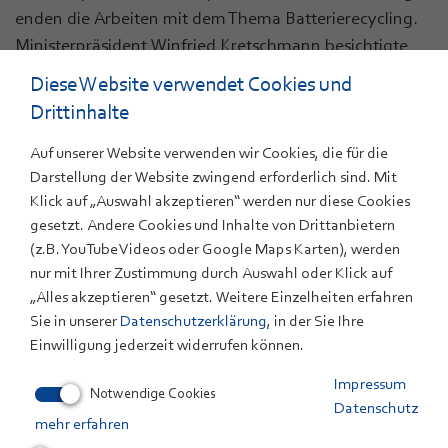
enden die Arbeiten mit dem Thema Batterierecycling.
Ministerpräsident Winfried Kretschmann besichtigte
die seit 2013 betriebene und im Jahr 2022 erweiterte,
Diese Website verwendet Cookies und
europaweit einzigartige Pilotanlage zur industriellen
Drittinhalte
Produktion von großen Lithiumionenzellen, wie sie
heute in Elektrofahrzeugen verbaut werden.
Auf unserer Website verwenden wir Cookies, die für die
Darstellung der Website zwingend erforderlich sind. Mit
Eine weitere Station der Besichtigung war die Baustelle
Klick auf „Auswahl akzeptieren“ werden nur diese Cookies
für das neue Technikum „Powder-Up“. In den nächsten
gesetzt. Andere Cookies und Inhalte von Drittanbietern
zwölf Monaten errichtet das ZSW einen Neubau für
(z.B. YouTube Videos oder Google Maps Karten), werden
eine Pilotanlage zur Herstellung von
nur mit Ihrer Zustimmung durch Auswahl oder Klick auf
Kathodenmaterialien für Lithium-Ionen-Batterien in
„Alles akzeptieren“ gesetzt. Weitere Einzelheiten erfahren
Sie in unserer
Datenschutzerklärung
, in der Sie Ihre
Materialchargen von 100 Kilogramm. Solche Mengen
Einwilligung jederzeit widerrufen können.
sind erforderlich, um große Batteriezellen für
Elektroautos oder stationäre Speicher überhaupt erst
Impressum
Notwendige Cookies
herstellen zu können. Die Anlagen decken die
Datenschutz
mehr erfahren
komplette Produktionskette ab, ermöglichen aber auch