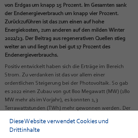
von Erdgas um knapp 15 Prozent. Im Gesamten sank
der Endenergieverbrauch um knapp vier Prozent.
Zurückzuführen ist das zum einen auf hohe
Energiekosten, zum anderen auf den milden Winter
2022/23. Der Beitrag aus regenerativen Quellen stieg
weiter an und liegt nun bei gut 17 Prozent des
Endenergieverbrauchs.
Positiv entwickelt haben sich die Erträge im Bereich
Strom. Zu verdanken ist das vor allem einer
ordentlichen Steigerung bei der Photovoltaik. So gab
es 2022 einen Zubau von gut 800 Megawatt (MW) (180
MW mehr als im Vorjahr), es konnten 1,3
Terrawattstunden (TWh) mehr gewonnen werden. Der
Anteil an der Bruttostromerzeugung liegt nun bei 14,4
Diese Website verwendet Cookies und
Prozent. Gestiegen ist auch der Ertrag bei der
Drittinhalte
Windenenergie: Fünf neue Anlagen konnten in Betrieb