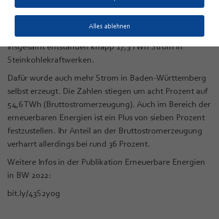
angespannte Lage auf dem europäischen Strommarkt
und den hohen Gaspreis. In der Folge wurde deutlich
Alles ablehnen
mehr Steinkohle zur Stromerzeugung eingesetzt.
Insgesamt entstanden knapp 17,3 TWh Strom in
Steinkohlekraftwerken.
Dafür wurde auch mehr Strom in Baden-Württemberg
selbst erzeugt. Die Zahlen stiegen um acht Prozent auf
54,6 TWh (Bruttostromerzeugung). Auch im Bereich der
erneuerbaren Energien ist ein Plus von sieben Prozent
festzustellen. Ihr Anteil an der Bruttostromerzeugung
verharrt allerdings bei rund 36 Prozent.
Weitere Infos in der Publikation Erneuerbare Energien
in BW 2022:
bit.ly/43S2yog