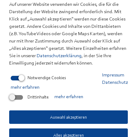
genommen, dank reichlich Wind 0,3 TWh mehr erzeugt
Auf unserer Website verwenden wir Cookies, die für die
werden (5,4 Prozent Anteil an der
Darstellung der Website zwingend erforderlich sind. Mit
Klick auf „Auswahl akzeptieren“ werden nur diese Cookies
Bruttostromerzeugung). Bei der Wasserkraft gab es
gesetzt. Andere Cookies und Inhalte von Drittanbietern
wegen der Trockenheit einen Rückgang um 0,4 TWh
(z.B. YouTube Videos oder Google Maps Karten), werden
(7,6 Prozent Anteil an der Bruttostromerzeugung).
nur mit Ihrer Zustimmung durch Auswahl oder Klick auf
Geheizt wurde im vergangen Jahr insgesamt weniger.
„Alles akzeptieren“ gesetzt. Weitere Einzelheiten erfahren
Die Preise für fossile Energieträger stiegen. Es wurden
Sie in unserer
Datenschutzerklärung
, in der Sie Ihre
Einwilligung jederzeit widerrufen können.
mehr Biomasseheizungen, Wärmepumpen und
Solarthermieanlagen installiert. Nach ersten
Impressum
Notwendige Cookies
Berechnungen ist der Verbrauch der erneuerbaren
Datenschutz
mehr erfahren
Energien mit rund vier Prozent weniger stark gesunken
als der fossile Energieträger. Im Wärmebereich stieg ihr
Drittinhalte
mehr erfahren
Anteil am Gesamtverbrauch um einen halben
Prozentpunkt auf knapp 17 Prozent.
Auswahl akzeptieren
Markant ist, dass fast 31 Prozent weniger Strom
importiert wurden. Zurückführen lässt sich das auf die
Alles akzeptieren