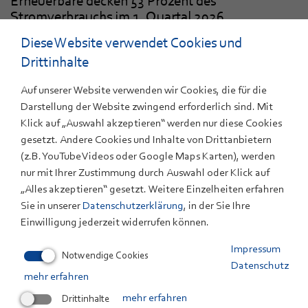
Erneuerbare decken 53 Prozent des
Stromverbrauchs im 1. Quartal 2026
Aktuelle Berechnungen von ZSW und BDEW
Diese Website verwendet Cookies und
Drittinhalte
31. März 2026
Batterien
Auf unserer Website verwenden wir Cookies, die für die
Natrium-Ionen-Batterien: Deutschlands größtes
Darstellung der Website zwingend erforderlich sind. Mit
Konsortium startet – ZSW ist Partner
Klick auf „Auswahl akzeptieren“ werden nur diese Cookies
gesetzt. Andere Cookies und Inhalte von Drittanbietern
Bedeutendes BMFTR-Projekt zur Fertigung von
Natrium-Ionen-Batteriezellen in Deutschland ist
(z.B. YouTube Videos oder Google Maps Karten), werden
gestartet
nur mit Ihrer Zustimmung durch Auswahl oder Klick auf
„Alles akzeptieren“ gesetzt. Weitere Einzelheiten erfahren
Sie in unserer
Datenschutzerklärung
, in der Sie Ihre
31. März 2026
Brennstoffzellen
Einwilligung jederzeit widerrufen können.
Wasserstoff-Power für die maritime
Energiewende
Impressum
Notwendige Cookies
Datenschutz
ZSW präsentiert Konzept für weltweit größten PEM-
mehr erfahren
Brennstoffzellen-Stack
Drittinhalte
mehr erfahren