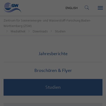
KONTAKT
ENGLISH
Tog
ENGLISH
nav
Zentrum für Sonnenenergie- und Wasserstoff-Forschung Baden-
Württemberg (ZSW)
Mediathek
Downloads
Studien
Jahresberichte
Broschüren & Flyer
Studien