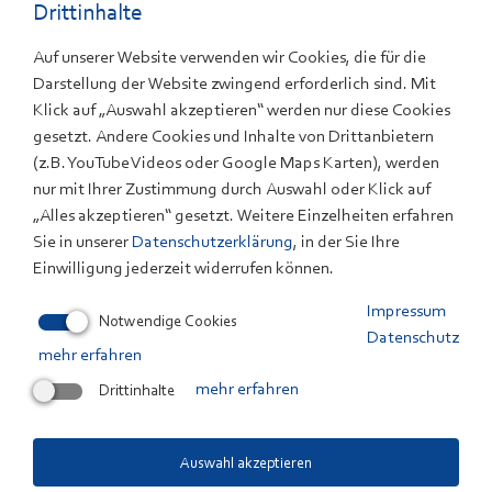
(pdf, 7 MB)
Drittinhalte
Auf unserer Website verwenden wir Cookies, die für die
Download
Darstellung der Website zwingend erforderlich sind. Mit
Klick auf „Auswahl akzeptieren“ werden nur diese Cookies
gesetzt. Andere Cookies und Inhalte von Drittanbietern
(z.B. YouTube Videos oder Google Maps Karten), werden
Stellungnahme zum ersten
nur mit Ihrer Zustimmung durch Auswahl oder Klick auf
Fortschrittsbericht der
„Alles akzeptieren“ gesetzt. Weitere Einzelheiten erfahren
Bundesregierung für das
Sie in unserer
Datenschutzerklärung
, in der Sie Ihre
Berichtsjahr 2014
Einwilligung jederzeit widerrufen können.
(pdf, 2 MB)
Impressum
Notwendige Cookies
Datenschutz
Download
mehr erfahren
Drittinhalte
mehr erfahren
Monitoring der Energiewende in
Auswahl akzeptieren
Baden-Württemberg - Schwerpunkt