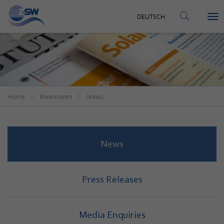
CONTACT
DEUTSCH
To
DEUTSCH
nav
Home
Newsroom
News
News
Press Releases
Media Enquiries