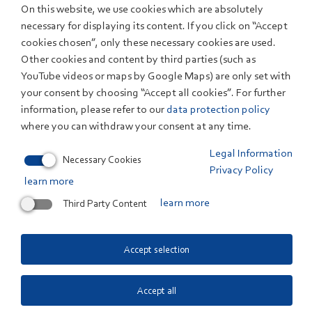
On this website, we use cookies which are absolutely
Energieverbrauch bleibt 2016 stabil
necessary for displaying its content. If you click on “Accept
Erdgas und Erneuerbare legen zu / Plus durch
cookies chosen”, only these necessary cookies are used.
Schalttag, Konjunktur und Zuwanderung
Other cookies and content by third parties (such as
YouTube videos or maps by Google Maps) are only set with
your consent by choosing “Accept all cookies”. For further
18. October 2016
Renewable Fuels
information, please refer to our
data protection policy
A Resource Out of Thin Air
where you can withdraw your consent at any time.
ZSW Coordinates Project to Extract CO2 for
Legal Information
Manufacturing Plastics and Fuels
Necessary Cookies
Privacy Policy
learn more
14. October 2016
ZSW in general
Third Party Content
learn more
Tankst Du noch oder stromst Du schon? E-
Mobilität in Ulm und um Ulm herum.
Accept selection
Veranstaltung vom unw e.V., BUND, Lokale Agenda 21,
ZSW und WBZU im Stadthaus Ulm am Münsterplatz.
Accept all