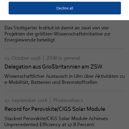
13. October 2016
Renewable Fuels
Decline all
ZSW ist Partner im Kopernikus-Projekt "Power-
to-X"
Das Stuttgarter Institut ist damit an zwei von vier
Projekten der größten Wissenschaftsinitiative zur
Energiewende beteiligt
13. October 2016
ZSW in general
Delegation aus Großbritannien am ZSW
Wissenschaftlicher Austausch in Ulm über Aktivitäten zu
e-Mobilität, Batterien und Brennstoffzellen
27. September 2016
Photovoltaics
Record for Perovskite/CIGS Solar Module
Stacked Perovskite/CIGS Solar Module Achieves
Unprecedented Efficiency at 17.8 Percent.