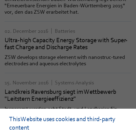
"Erneuerbare Energien in Baden-Württemberg 2015"
vor, den das ZSW erarbeitet hat.
02. December 2016
Batteries
Ultra-high Capacity Energy Storage with Super-
fast Charge and Discharge Rates
ZSW develops storage element with nanostruc-tured
electrodes and aqueous electrolytes
15. November 2016
Systems Analysis
Landkreis Ravensburg siegt im Wettbewerb
"Leitstern Energieeffizienz"
Insgesamt werden acht Stadt- und Landkreise für
effizienten Umgang mit Energie ausgezeichnet
This Website uses cookies and third-party
content
04. November 2016
Systems Analysis