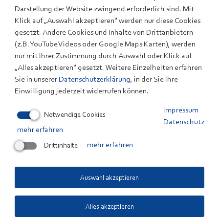
Darstellung der Website zwingend erforderlich sind. Mit
Klick auf „Auswahl akzeptieren“ werden nur diese Cookies
gesetzt. Andere Cookies und Inhalte von Drittanbietern
(z.B. YouTube Videos oder Google Maps Karten), werden
nur mit Ihrer Zustimmung durch Auswahl oder Klick auf
„Alles akzeptieren“ gesetzt. Weitere Einzelheiten erfahren
Sie in unserer
Datenschutzerklärung
, in der Sie Ihre
Kontaktieren Sie uns
Einwilligung jederzeit widerrufen können.
Impressum
Haben Sie Fragen zu einem Thema, das die Arbeit des
Notwendige Cookies
Datenschutz
ZSW betrifft? Wir antworten Ihnen gern.
mehr erfahren
Telefon +49 711 78 70-0
Drittinhalte
mehr erfahren
Zum Kontaktformular
Quicklinks
Auswahl akzeptieren
Aktuelles
Alles akzeptieren
Veranstaltungen