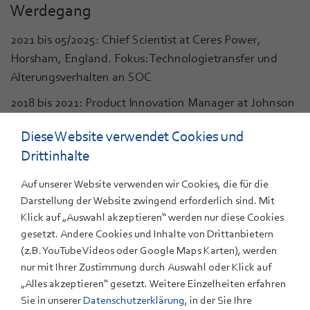
Werdegang
2021 bis 05/2025: Chief Scientist at Ceres Power,
Horsham, England. Fokus: Technologietransfer und
Alterungsverhalten an SOC
2018 bis 2021: Product Innovation Manager at Johnson
Matthey, Reading, England. Fokus: Entwicklung von Ni
Diese Website verwendet Cookies und
reichen Kathoden Materialen für Li-Ionen Batterien
Drittinhalte
2015 bis 2018: Senior Scientist at Ceres Power,
Horsham, England. Fokus: Entwicklung und Produktion
Auf unserer Website verwenden wir Cookies, die für die
Darstellung der Website zwingend erforderlich sind. Mit
funktionaler Schichten für SOC
Klick auf „Auswahl akzeptieren“ werden nur diese Cookies
2012 bis 2014: Post-Doc am Forschungszentrum Jülich.
gesetzt. Andere Cookies und Inhalte von Drittanbietern
Fokus: Entwicklung von Herstellungsprozessen für LLZ
(z.B. YouTube Videos oder Google Maps Karten), werden
Elektrolyt für All-Solid-State Batteries
nur mit Ihrer Zustimmung durch Auswahl oder Klick auf
„Alles akzeptieren“ gesetzt. Weitere Einzelheiten erfahren
2010 bis 2012: Post Doc am EWE Forschungszentrum
Sie in unserer
Datenschutzerklärung
, in der Sie Ihre
für Energietechnologie. Fokus: VRF- und Li-Ionen