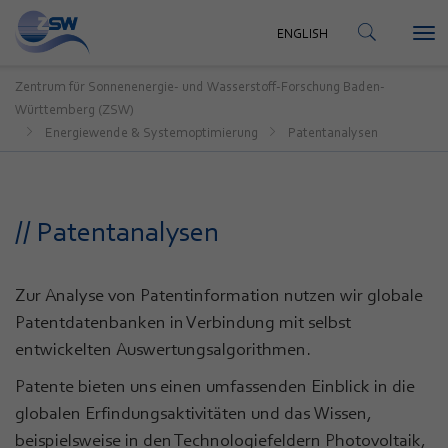
KONTAKT
ENGLISH
Tog
ENGLISH
nav
Zentrum für Sonnenenergie- und Wasserstoff-Forschung Baden-
Württemberg (ZSW)
Energiewende & Systemoptimierung
Patentanalysen
// Patentanalysen
Zur Analyse von Patentinformation nutzen wir globale
Patentdatenbanken in Verbindung mit selbst
entwickelten Auswertungsalgorithmen.
Patente bieten uns einen umfassenden Einblick in die
globalen Erfindungsaktivitäten und das Wissen,
beispielsweise in den Technologiefeldern Photovoltaik,