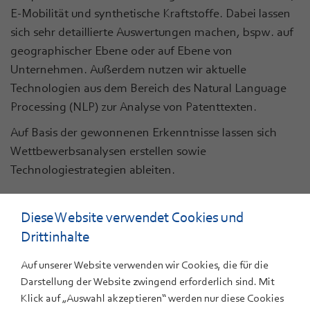
E-Mobilität und synthetische Kraftstoffe. Dabei lassen
sich sehr detaillierte Auswertungen machen, bspw. auf
geographischer Ebene oder auf Ebene von
Unternehmen. Außerdem nutzen wir aktuelle
Technologien aus dem Bereich des Natural Language
Processing (NLP) zur Analyse von Patenttexten.
Auf Basis der gewonnenen Erkenntnisse lassen sich
Wettbewerbsanalysen erstellen sowie
Technologiestrategien ableiten.
Diese Website verwendet Cookies und
Drittinhalte
ANSPRECHPARTNER
Auf unserer Website verwenden wir Cookies, die für die
Dr. oec. Tobias Buchmann
Darstellung der Website zwingend erforderlich sind. Mit
+49 711 7870-329
Klick auf „Auswahl akzeptieren“ werden nur diese Cookies