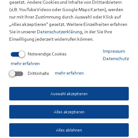
E-Mail
gesetzt. Andere Cookies und Inhalte von Drittanbietern
Mitarbeiterprofil
(z.B. YouTube Videos oder Google Maps Karten), werden
nur mit Ihrer Zustimmung durch Auswahl oder Klick auf
„Alles akzeptieren“ gesetzt. Weitere Einzelheiten erfahren
Sie in unserer
Datenschutzerklärung
, in der Sie Ihre
Einwilligung jederzeit widerrufen können.
Impressum
Notwendige Cookies
Datenschutz
mehr erfahren
Drittinhalte
mehr erfahren
Auswahl akzeptieren
Alles akzeptieren
Alles ablehnen