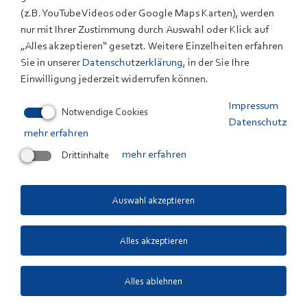
(z.B. YouTube Videos oder Google Maps Karten), werden
Solid Edge Simulation
nur mit Ihrer Zustimmung durch Auswahl oder Klick auf
NASTRAN
„Alles akzeptieren“ gesetzt. Weitere Einzelheiten erfahren
Sie in unserer
Datenschutzerklärung
, in der Sie Ihre
MATLAB Simulink
Einwilligung jederzeit widerrufen können.
IPSEpro
Impressum
Notwendige Cookies
Datenschutz
mehr erfahren
Drittinhalte
mehr erfahren
ANSPRECHPARTNER
Auswahl akzeptieren
Dr. Joachim Scholta
+49 731 9530-206
Alles akzeptieren
E-Mail
Mitarbeiterprofil
Alles ablehnen