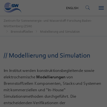
KONTAKT
ENGLISH
Tog
ENGLISH
nav
Zentrum für Sonnenenergie- und Wasserstoff-Forschung Baden-
Württemberg (ZSW)
Brennstoffzellen
Modellierung und Simulation
// Modellierung und Simulation
Im Institut werden konstruktionsbegleitende sowie
elektrochemische
Modellierungen
von
Brennstoffzellen Komponenten, Stacks und Systemen
mit kommerziellen und “In-House“
Simulationsmethoden durchgeführt. Die
entscheidenden Verifikationen der