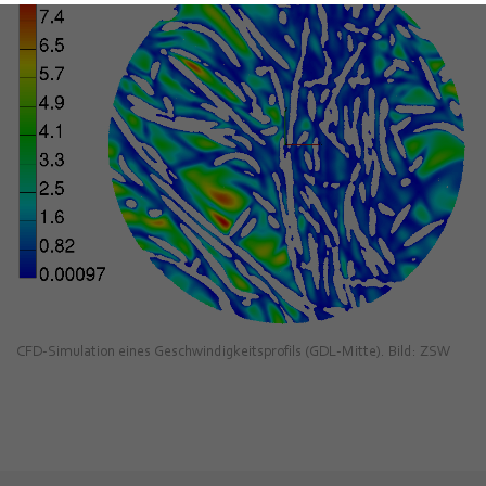
CFD-Simulation eines Geschwindigkeitsprofils (GDL-Mitte). Bild: ZSW