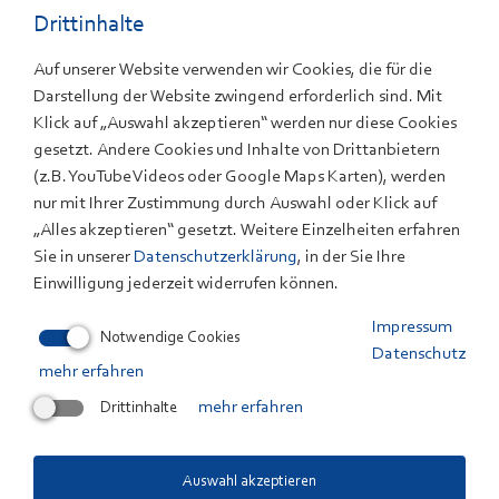
Sicherheitsbewertungen, Packaging-Studien sowie
Drittinhalte
Unterstützung bei der Produktzertifizierung
Auf unserer Website verwenden wir Cookies, die für die
Darstellung der Website zwingend erforderlich sind. Mit
Klick auf „Auswahl akzeptieren“ werden nur diese Cookies
gesetzt. Andere Cookies und Inhalte von Drittanbietern
(z.B. YouTube Videos oder Google Maps Karten), werden
nur mit Ihrer Zustimmung durch Auswahl oder Klick auf
ANSPRECHPARTNER
„Alles akzeptieren“ gesetzt. Weitere Einzelheiten erfahren
Sie in unserer
Datenschutzerklärung
, in der Sie Ihre
Dr. Alexander Kabza
Einwilligung jederzeit widerrufen können.
+49 731 9530-832
E-Mail
Impressum
Notwendige Cookies
Datenschutz
Mitarbeiterprofil
mehr erfahren
Drittinhalte
mehr erfahren
Auswahl akzeptieren