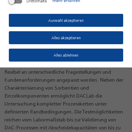
Drittinhalte
mehr erfahren
Direct-Air-Capture-Technologien. Die Infrastruktur
ermöglicht die Untersuchung sowohl flüssigkeits- als
Auswahl akzeptieren
auch feststoffbasierter Technologieansätze und deckt
die gesamte Entwicklungskette von der Material- und
Komponentencharakterisierung bis zur
Alles akzeptieren
Prozessvalidierung im Prototypenmaßstab ab.
Alles ablehnen
Die derzeit rund 10 Prüfstände und Versuchsanlagen
wurden am ZSW entwickelt und aufgebaut und können
flexibel an unterschiedliche Fragestellungen und
Kundenanforderungen angepasst werden. Neben der
Charakterisierung von Sorbentien und
Einzelkomponenten ermöglicht DACLab die
Untersuchung kompletter Prozessketten unter
definierten Randbedingungen. Die Testmöglichkeiten
reichen vom Labormaßstab bis zur Validierung von
DAC-Prozessen mit Abscheidekapazitäten von bis zu