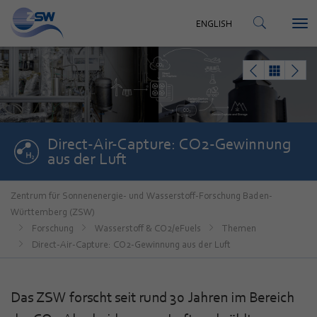
KONTAKT
ENGLISH
Tog
ENGLISH
nav
Direct-Air-Capture: CO2-Gewinnung
aus der Luft
Zentrum für Sonnenenergie- und Wasserstoff-Forschung Baden-
Württemberg (ZSW)
Forschung
Wasserstoff & CO2/eFuels
Themen
Direct-Air-Capture: CO2-Gewinnung aus der Luft
Das ZSW forscht seit rund 30 Jahren im Bereich