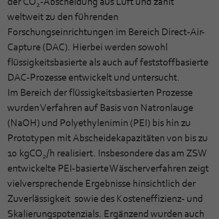
der CO
-Abscheidung aus Luft und zählt
2
weltweit zu den führenden
Forschungseinrichtungen im Bereich Direct-Air-
Capture (DAC). Hierbei werden sowohl
flüssigkeitsbasierte als auch auf feststoffbasierte
DAC-Prozesse entwickelt und untersucht.
Im Bereich der flüssigkeitsbasierten Prozesse
wurden Verfahren auf Basis von Natronlauge
(NaOH) und Polyethylenimin (PEI) bis hin zu
Prototypen mit Abscheidekapazitäten von bis zu
10 kgCO
/h realisiert. Insbesondere das am ZSW
2
entwickelte PEI-basierte Wäscherverfahren zeigt
vielversprechende Ergebnisse hinsichtlich der
Zuverlässigkeit sowie des Kosteneffizienz- und
Skalierungspotenzials. Ergänzend wurden auch