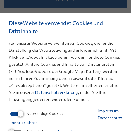
ZSW-Wäschertechnologie
Diese Website verwendet Cookies und
Drittinhalte
Auf unserer Website verwenden wir Cookies, die für die
// DACLab - Technologieoffene
Darstellung der Website zwingend erforderlich sind. Mit
Klick auf „Auswahl akzeptieren“ werden nur diese Cookies
Testplattform für Direct Air Capture
gesetzt. Andere Cookies und Inhalte von Drittanbietern
(z.B. YouTube Videos oder Google Maps Karten), werden
nur mit Ihrer Zustimmung durch Auswahl oder Klick auf
Von der Materialcharakterisierung bis zur
„Alles akzeptieren“ gesetzt. Weitere Einzelheiten erfahren
Sie in unserer
Datenschutzerklärung
, in der Sie Ihre
Prozessvalidierung unter realitätsnahen
Einwilligung jederzeit widerrufen können.
Klimabedingungen
Impressum
Mit DACLab verfügt das ZSW über eine
Notwendige Cookies
Datenschutz
technologieoffene und unabhängige Testplattform für
mehr erfahren
die Entwicklung, Optimierung und Bewertung von