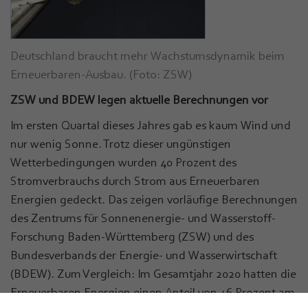
Deutschland braucht mehr Wachstumsdynamik beim
Erneuerbaren-Ausbau. (Foto: ZSW)
ZSW und BDEW legen aktuelle Berechnungen vor
Im ersten Quartal dieses Jahres gab es kaum Wind und
nur wenig Sonne. Trotz dieser ungünstigen
Wetterbedingungen wurden 40 Prozent des
Stromverbrauchs durch Strom aus Erneuerbaren
Energien gedeckt. Das zeigen vorläufige Berechnungen
des Zentrums für Sonnenenergie- und Wasserstoff-
Forschung Baden-Württemberg (ZSW) und des
Bundesverbands der Energie- und Wasserwirtschaft
(BDEW). Zum Vergleich: Im Gesamtjahr 2020 hatten die
Erneuerbaren Energien einen Anteil von 46 Prozent am