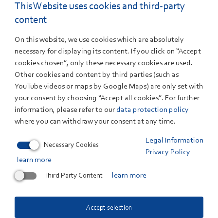
Stromverbrauch. Zu Jahresbeginn 2020, der extrem
This Website uses cookies and third-party
windreich war, stammten sogar rund 52 Prozent des
content
Stromverbrauchs aus Erneuerbaren Energien. Im Jahr
On this website, we use cookies which are absolutely
2021 war es hingegen vor allem in den Monaten Januar
necessary for displaying its content. If you click on “Accept
und Februar in weiten Teilen Deutschlands
cookies chosen”, only these necessary cookies are used.
ungewöhnlich windstill. Der hieraus resultierende
Other cookies and content by third parties (such as
Rückgang der Stromerzeugung konnte durch die neu
YouTube videos or maps by Google Maps) are only set with
hinzugekommenen Wind- und Photovoltaikanlagen
your consent by choosing “Accept all cookies”. For further
nicht aufgefangen werden.
information, please refer to our
data protection policy
where you can withdraw your consent at any time.
Die vollständige Pressemitteilung als PDF finden Sie
unten bei Downloads.
Legal Information
Necessary Cookies
Privacy Policy
learn more
Third Party Content
learn more
Related Files
Presseinfo 06/2021: Erneuerbare Energien
Accept selection
deckten im ersten Quartal ... 158 KB