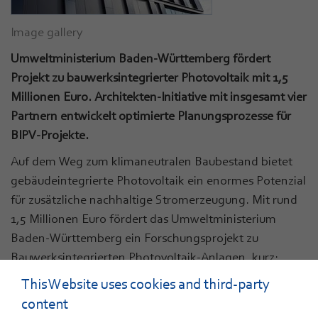
Image gallery
Umweltministerium Baden-Württemberg fördert
Projekt zu bauwerksintegrierter Photovoltaik mit 1,5
Millionen Euro. Architekten-Initiative mit insgesamt vier
Partnern entwickelt optimierte Planungsprozesse für
BIPV-Projekte.
Auf dem Weg zum klimaneutralen Baubestand bietet
gebäudeintegrierte Photovoltaik ein enormes Potenzial
für zusätzliche nachhaltige Stromerzeugung. Mit rund
1,5 Millionen Euro fördert das Umweltministerium
Baden-Württemberg ein Forschungsprojekt zu
Bauwerksintegrierten Photovoltaik-Anlagen, kurz:
BIPV. Die Übergabe des Bewilligungsbescheides fand
This Website uses cookies and third-party
am 9. Juli 2020 im Zentrum für Sonnenenergie- und
content
Wasserstoff-Forschung Baden-Württemberg (ZSW) in