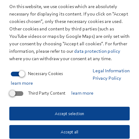
Stuttgart-Vaihingen statt. Auf Initiative der
On this website, we use cookies which are absolutely
necessary for displaying its content. If you click on “Accept
Architektenkammer Baden-Württemberg (AKBW)
cookies chosen”, only these necessary cookies are used.
erarbeiten vier Projektpartner bis Anfang 2023 einen
Other cookies and content by third parties (such as
Leitfaden für optimale Planungs- und Bauprozesse
YouTube videos or maps by Google Maps) are only set with
sowie den Entwurf einer BIPV-Richtlinie als
your consent by choosing “Accept all cookies”. For further
Empfehlung für die Politik. Ziel ist, den Ausbau der
information, please refer to our
data protection policy
Solarstromerzeugung am Gebäude über integrierte
where you can withdraw your consent at any time.
Dachelemente, PV-Ziegel und Fassadenbauteile zu
Legal Information
beschleunigen.
Necessary Cookies
Privacy Policy
learn more
Die vollständige Pressemitteilung finden Sie im
Third Party Content
learn more
Downloadbereich unten.
Accept selection
Related Files
Accept all
Download Pressemitteilung 176 KB