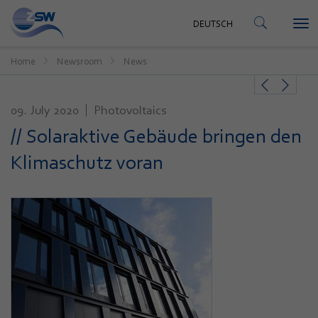
CONTACT
DEUTSCH
Tog
DEUTSCH
nav
Home
Newsroom
News
09. July 2020
Photovoltaics
// Solaraktive Gebäude bringen den
Klimaschutz voran