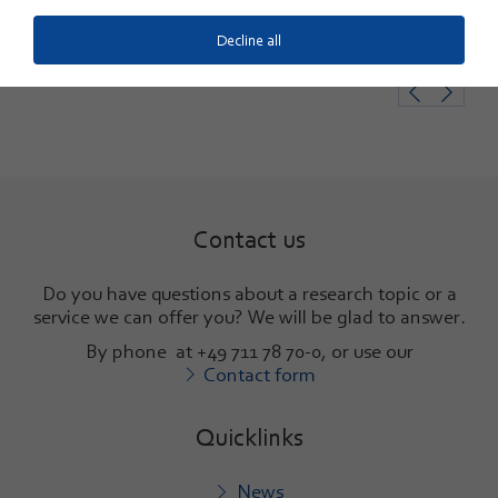
Decline all
Contact us
Do you have questions about a research topic or a
service we can offer you? We will be glad to answer
.
By phone at +49 711 78 70-0, or use our
Contact form
Quicklinks
News