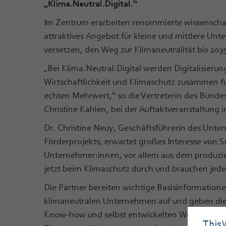
„Klima.Neutral.Digital.“
Im Zentrum erarbeiten renommierte wissenschaft
attraktives Angebot für kleine und mittlere Un
versetzen, den Weg zur Klimaneutralität bis 203
„Bei Klima.Neutral.Digital werden Digitalisierun
Wirtschaftlichkeit und Klimaschutz zusammen f
echten Mehrwert,“ so die Vertreterin des Bundes
Christine Kahlen, bei der Auftaktveranstaltung 
Dr. Christine Neuy, Geschäftsführerin des Unt
Förderprojekts, erwartet großes Interesse von S
Unternehmer:innen, vor allem aus dem produzier
jetzt beim Klimaschutz durch und brauchen jed
Die Partner bereiten wichtige Basisinformatione
klimaneutralen Unternehmen auf und geben die
Know-how und selbst entwickelten Werkzeugen 
This 