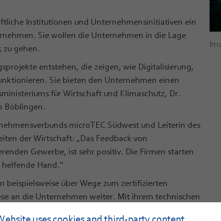
liche Institutionen und Unternehmensinitiativen ein
ternehmen. Sie wollen die Unternehmen in die Lage
Ima
5 zu gehen.
gsprojekte entstehen, die zeigen, wie Digitalisierung,
unktionieren. Sie bieten den Unternehmen einen
ministeriums für Wirtschaft und Klimaschutz, Dr.
in Böblingen.
ernehmensverbunds microTEC Südwest und Leiterin des
eiten der Wirtschaft: „Das Feedback von
enden Gewerbe, ist sehr positiv. Die Firmen starten
e helfende Hand.“
n beispielsweise über Wege zum zertifizierten
se an die Unternehmen weiter. Mit ihrem technischen
unterstützen sie die Unternehmen auch bei der
Website uses cookies and third-party content