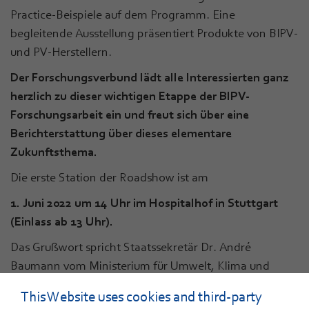
Practice-Beispiele auf dem Programm. Eine
begleitende Ausstellung präsentiert Produkte von BIPV-
und PV-Herstellern.
Der Forschungsverbund lädt alle Interessierten ganz
herzlich zu dieser wichtigen Etappe der BIPV-
Forschungsarbeit ein und freut sich über eine
Berichterstattung über dieses elementare
Zukunftsthema.
Die erste Station der Roadshow ist am
1. Juni 2022 um 14 Uhr im Hospitalhof in Stuttgart
(Einlass ab 13 Uhr).
Das Grußwort spricht Staatssekretär Dr. André
Baumann vom Ministerium für Umwelt, Klima und
Energiewirtschaft
This Website uses cookies and third-party