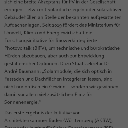
sich eine breite Akzeptanz für PV in der Gesellschaft
erringen – etwa mit Solardachziegeln oder solaraktiven
Gebäudehüllen an Stelle der bekannten aufgesattelten
Aufdachanlagen. Seit 2019 fördert das Ministerium für
Umwelt, Klima und Energiewirtschaft die
Forschungsinitiative für Bauwerkintegrierte
Photovoltaik (BIPV), um technische und bürokratische
Hürden abzubauen, aber auch zur Entwicklung
gestalterischer Optionen. Dazu Staatssekretär Dr.
André Baumann: „Solarmodule, die sich optisch in
Fassaden und Dachflächen integrieren lassen, sind
nicht nur optisch ein Gewinn – sondern wir gewinnen
damit vor allem viel zusätzlichen Platz für
Sonnenenergie.“
Das erste Ergebnis der Initiative von
Architektenkammer Baden-Württemberg (AKBW),
Fraunhofer-Institut für Solare Energiesysteme (ISE),