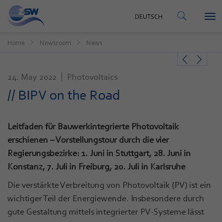
CONTACT
DEUTSCH
Tog
DEUTSCH
nav
Home
Newsroom
News
24. May 2022
Photovoltaics
// BIPV on the Road
Leitfaden für Bauwerkintegrierte Photovoltaik
erschienen – Vorstellungstour durch die vier
Regierungsbezirke: 1. Juni in Stuttgart, 28. Juni in
Konstanz, 7. Juli in Freiburg, 20. Juli in Karlsruhe
Die verstärkte Verbreitung von Photovoltaik (PV) ist ein
wichtiger Teil der Energiewende. Insbesondere durch
gute Gestaltung mittels integrierter PV-Systeme lässt