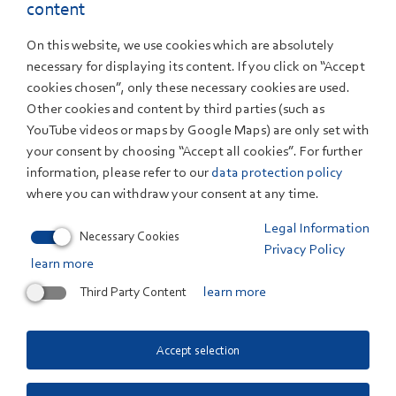
Weitere Termine:
content
28. Juni 2022: Bodenseeforum in Konstanz
On this website, we use cookies which are absolutely
7. Juli 2022: Akademie der Erzdiözese Freiburg
necessary for displaying its content. If you click on “Accept
20. Juli 2022: Zentrum für Kunst und Medien in
Karlsruhe
cookies chosen”, only these necessary cookies are used.
Other cookies and content by third parties (such as
YouTube videos or maps by Google Maps) are only set with
Veranstaltungs-Flyer:
your consent by choosing “Accept all cookies”. For further
information, please refer to our
data protection policy
www.akbw.de/bipv-roadshow
/
where you can withdraw your consent at any time.
Legal Information
Necessary Cookies
Stimmen aus den beteiligten Institutionen:
Privacy Policy
learn more
Markus Müller, AKBW-Präsident, sagt: „Der ästhetische,
Third Party Content
learn more
baukulturelle Aspekt wird oft übersehen als wichtiger
Faktor zum Gelingen der Energiewende.“
Accept selection
Prof. Dr.-Ing. Thomas Stark, HTWG, betont: „Wir
stehen am Beginn einer Zeit, in der solaraktive